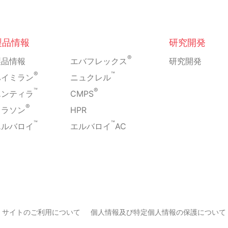
製品情報
研究開発
®
製品情報
エバフレックス
研究開発
®
™
ハイミラン
ニュクレル
™
®
エンティラ
CMPS
®
ミラソン
HPR
™
™
エルバロイ
エルバロイ
AC
サイトのご利用について
個人情報及び特定個人情報の保護について