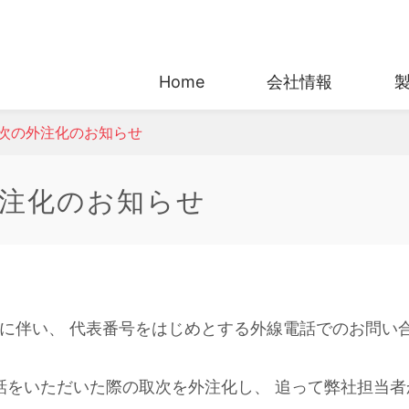
Home
会社情報
次の外注化のお知らせ
会社情報
製品情報
注化のお知らせ
®
会社情報
製品情報
企業理念/代表取締役挨拶
エバフレックス
™
™
事業所
ニュクレル
レスポンシブル・ケア
エンティラ
®
に伴い、 代表番号をはじめとする外線電話でのお問い
人権方針
ミラソン
持続可能な
HPR
調達ガイドライン
™
エルバロイ
AC
電話をいただいた際の取次を外注化し、 追って弊社担当