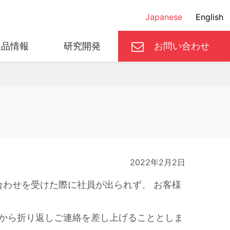
Japanese
English
製品情報
研究開発
お問い合わせ
®
会社概要
ハイミラン
®
MDPリスクホットライン
CMPS
2022年2月2日
™
合わせを受けた際に社員が出られず、 お客様
エルバロイ
者から折り返しご連絡を差し上げることとしま