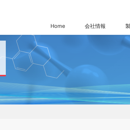
Home
会社情報
会社情報
製品情報
®
会社情報
製品情報
企業理念/代表取締役挨拶
エバフレックス
™
™
事業所
ニュクレル
レスポンシブル・ケア
エンティラ
®
人権方針
ミラソン
持続可能な
HPR
調達ガイドライン
™
エルバロイ
AC