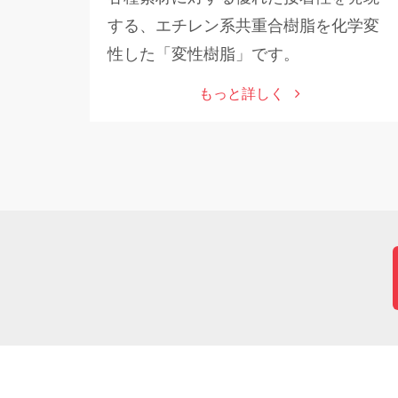
する、エチレン系共重合樹脂を化学変
性した「変性樹脂」です。
もっと詳しく