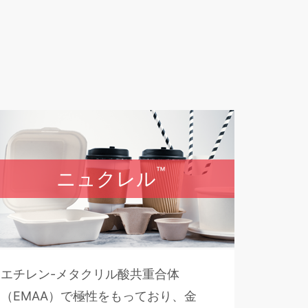
™
ニュクレル
エチレン-メタクリル酸共重合体
（EMAA）で極性をもっており、金