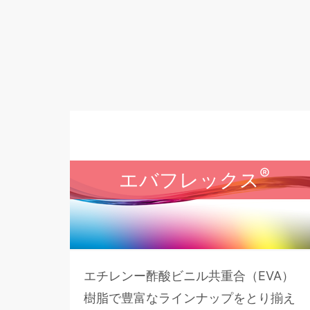
®
エバフレックス
エチレンー酢酸ビニル共重合（EVA）
樹脂で豊富なラインナップをとり揃え