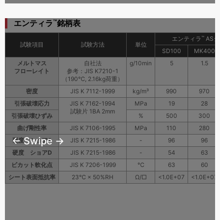
™
エンティラ
銘柄表
™
エンティラ
AS
試験項目
試験方法
単位
SD100
MK400
メルトマス
自社法
g/10min
5
1.5
フローレイト
参考：JIS K7210-1
（190℃, 2.16kg荷重）
密度
JIS K 7112-1999
kg/m³
990
970
引張破壊応力
JIS K 7162-1994
MPa
19
28
試験片 1BA 2mm
引張破壊ひずみ
%
500
300
曲げ剛性率
JIS K 7106-1995
MPa
110
280
← Swipe →
硬度 ショアA
JIS K 7215-1986
-
96
96
硬度 ショアD
JIS K 7215-1986
-
54
63
ビカット軟化点
JIS K 7206-1999
℃
63
60
シート表面抵抗率
23℃ × 50%RH
Ω/□
<1.0E+07
<1.0E+07