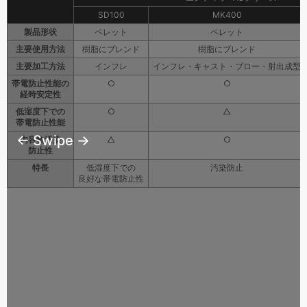
SD100
MK400
製品形状
ペレット
ペレット
主要使用方法
樹脂にブレンド
樹脂にブレンド
主要加工方法
インフレ
インフレ・キャスト・ブロー・射出成型
帯電防止性能の
○
○
経時安定性
低湿度下での
○
△
帯電防止性能
← Swipe →
内容物汚染
△
○
防止性
特長
低湿度下での
汚染防止
良好な帯電防止性